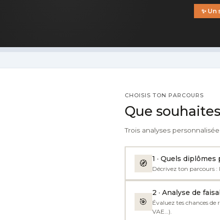
✨ Un 
CHOISIS TON PARCOURS
Que souhaites
Trois analyses personnalisée
1 · Quels diplômes
🧭
Décrivez ton parcours : 
2 · Analyse de fais
🎯
Évaluez tes chances de 
VAE…).