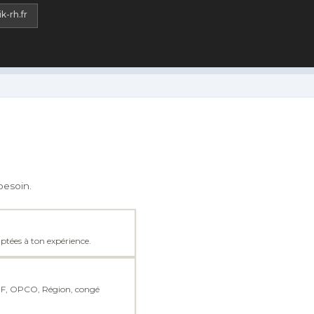
tik-rh.fr
besoin.
ptées à ton expérience.
(CPF, OPCO, Région, congé