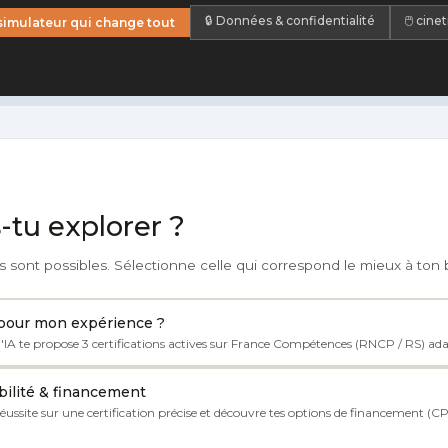
🔒 Données & confidentialité
​🖱️ cine
simulateur qui change tout
-tu explorer ?
s sont possibles. Sélectionne celle qui correspond le mieux à ton 
 pour mon expérience ?
l'IA te propose 3 certifications actives sur France Compétences (RNCP / RS) ada
abilité & financement
réussite sur une certification précise et découvre tes options de financement 