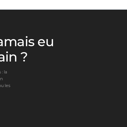
jamais eu
ain ?
: la
on
ou les