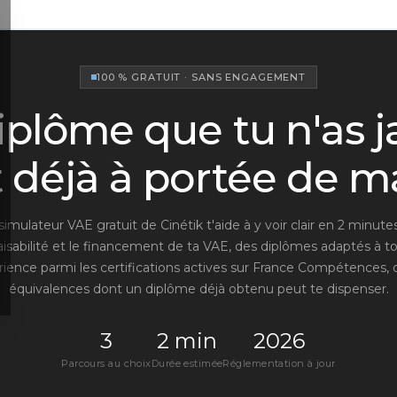
100 % GRATUIT · SANS ENGAGEMENT
 diplôme que tu n'as 
t déjà à portée de m
simulateur VAE gratuit de Cinétik t'aide à y voir clair en 2 minutes 
aisabilité et le financement de ta VAE, des diplômes adaptés à t
ience parmi les certifications actives sur France Compétences, 
équivalences dont un diplôme déjà obtenu peut te dispenser.
3
2 min
2026
Parcours au choix
Durée estimée
Réglementation à jour