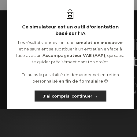
🤖
Ce simulateur est un outil d'orientation
basé sur l'IA
Et si le
Les résultats fournis sont une
simulation indicative
et ne sauraient se substituer à un entretien en face à
étai
face avec un
Accompagnateur VAE (AAP)
, qui saura
te guider précisément dans ton projet.
Tu auras la possibilité de demander cet entretien
Le 
personnalisé
en fin de formulaire
😊
f
expér
J'ai compris, continuer →